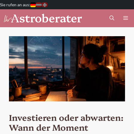
Zum
Deutschland
Österreich
Schweiz
Inhalt
M
springen
Investieren oder abwarten:
Wann der Moment