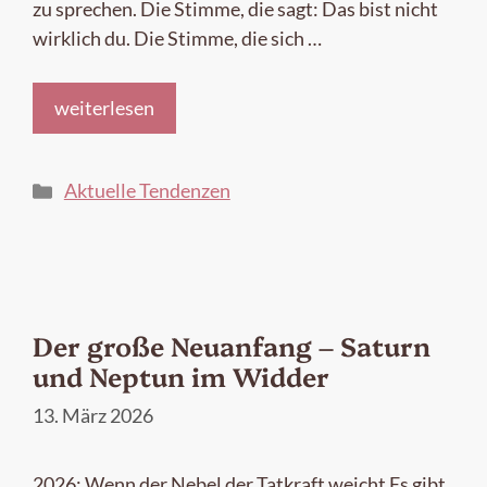
zu sprechen. Die Stimme, die sagt: Das bist nicht
wirklich du. Die Stimme, die sich …
weiterlesen
Kategorien
Aktuelle Tendenzen
Der große Neuanfang – Saturn
und Neptun im Widder
13. März 2026
2026: Wenn der Nebel der Tatkraft weicht Es gibt