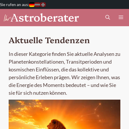
Zum
Deutschland
Österreich
Schweiz
Inhalt
M
springen
Aktuelle Tendenzen
In dieser Kategorie finden Sie aktuelle Analysen zu
Planetenkonstellationen, Transitperioden und
kosmischen Einflüssen, die das kollektive und
persönliche Erleben prägen. Wir zeigen Ihnen, was
die Energie des Moments bedeutet – und wie Sie
sie für sich nutzen können.