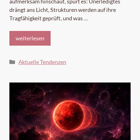
aufmerksam hinschaut, spürt es: Unerledigtes
drängt ans Licht, Strukturen werden auf ihre
Tragfähigkeit geprüft, und was …
weiterlesen
Kategorien
Aktuelle Tendenzen