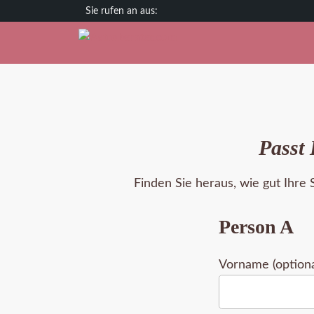
Zum
Deutschland
Österreich
Schweiz
Inhalt
springen
Passt 
Finden Sie heraus, wie gut Ihre
Person A
Vorname (optiona