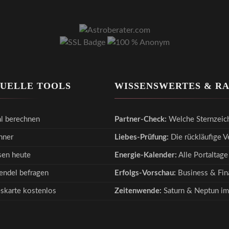
TUELLE TOOLS
WISSENSWERTES & R
l berechnen
Partner-Check:
Welche Sternzeic
hner
Liebes-Prüfung:
Die rückläufige 
en heute
Energie-Kalender:
Alle Portaltage
endel befragen
Erfolgs-Vorschau:
Business & Fina
eskarte kostenlos
Zeitenwende:
Saturn & Neptun im