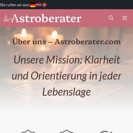
Zum
Deutschland
Österreich
Schweiz
Inhalt
M
springen
Über uns – Astroberater.com
Unsere Mission: Klarheit
und Orientierung in jeder
Lebenslage