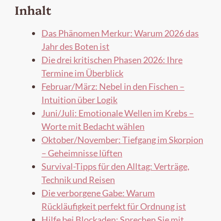
Inhalt
Das Phänomen Merkur: Warum 2026 das
Jahr des Boten ist
Die drei kritischen Phasen 2026: Ihre
Termine im Überblick
Februar/März: Nebel in den Fischen –
Intuition über Logik
Juni/Juli: Emotionale Wellen im Krebs –
Worte mit Bedacht wählen
Oktober/November: Tiefgang im Skorpion
– Geheimnisse lüften
Survival-Tipps für den Alltag: Verträge,
Technik und Reisen
Die verborgene Gabe: Warum
Rückläufigkeit perfekt für Ordnung ist
Hilfe bei Blockaden: Sprechen Sie mit