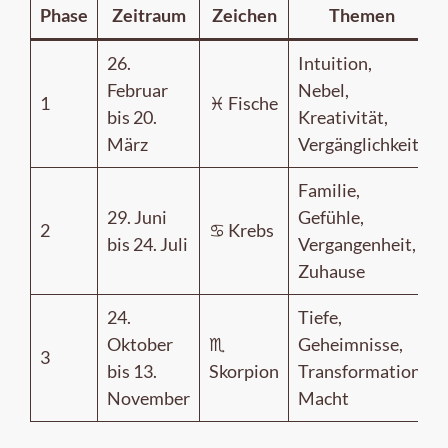
Phase
Zeitraum
Zeichen
Themen
26.
Intuition,
Februar
Nebel,
1
♓︎ Fische
bis 20.
Kreativität,
März
Vergänglichkeit
Familie,
29. Juni
Gefühle,
2
♋︎ Krebs
bis 24. Juli
Vergangenheit,
Zuhause
24.
Tiefe,
Oktober
♏︎
Geheimnisse,
3
bis 13.
Skorpion
Transformation,
November
Macht