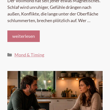
Der Vollmond hat seit jeher etwas Magnetisches.
Schlaf wird unruhiger, Gefühle drängen nach
außen, Konflikte, die lange unter der Oberfläche
schlummerten, brechen plötzlich auf. Wer …
weiterlesen
Kategorien
Mond & Timing