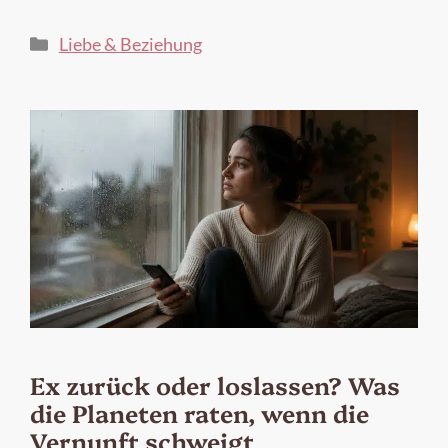
Kategorien
Liebe & Beziehung
Ex zurück oder loslassen? Was
die Planeten raten, wenn die
Vernunft schweigt