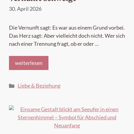
30. April 2026
Die Vernunft sagt: Es war aus einem Grund vorbei.
Das Herz sagt: Aber vielleicht doch nicht. Wer sich
nach einer Trennung fragt, ob er oder …
weiterlesen
Kategorien
Liebe & Beziehung