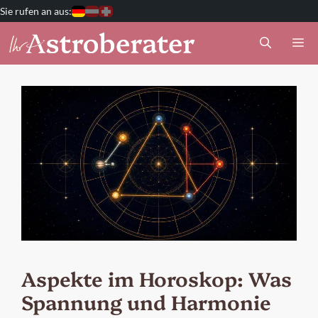
Zum
Deutschland
Österreich
Schweiz
Inhalt
M
springen
Aspekte im Horoskop: Was
Spannung und Harmonie