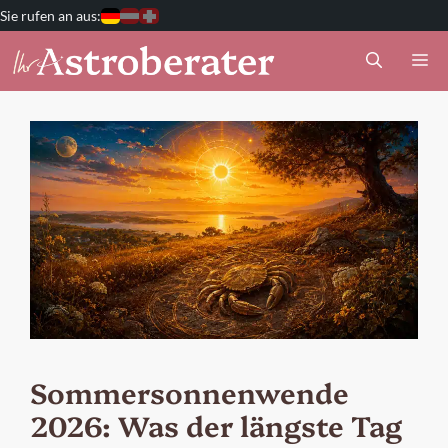
Zum
Deutschland
Österreich
Schweiz
Inhalt
M
springen
Sommersonnenwende
2026: Was der längste Tag