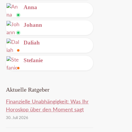
Leitung
Anna
frei
Leitung
Johann
frei
Leitung
Daliah
frei
Im
Stefanie
Gespräch
Im
Gespräch
Aktuelle Ratgeber
Finanzielle Unabhängigkeit: Was Ihr
Horoskop über den Moment sagt
30. Juli 2026