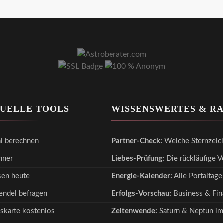
TUELLE TOOLS
WISSENSWERTES & R
l berechnen
Partner-Check:
Welche Sternzeic
hner
Liebes-Prüfung:
Die rückläufige 
en heute
Energie-Kalender:
Alle Portaltage
endel befragen
Erfolgs-Vorschau:
Business & Fina
eskarte kostenlos
Zeitenwende:
Saturn & Neptun im