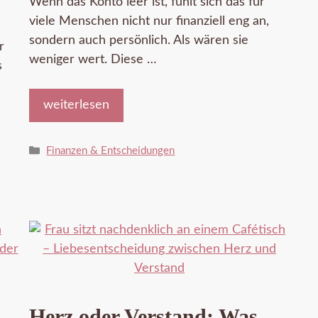
Wenn das Konto leer ist, fühlt sich das für
viele Menschen nicht nur finanziell eng an,
sondern auch persönlich. Als wären sie
r
weniger wert. Diese …
s
weiterlesen
Kategorien
Finanzen & Entscheidungen
Herz oder Verstand: Was