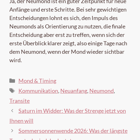
Ja, der Neumond ist ein guter Zeitpunkt für neue
Anfänge und erste Schritte. Bei sehr gewichtigen
Entscheidungen lohnt es sich, den Impuls des
Neumonds als Orientierung zu nutzen, die finale
Entscheidung aber erst zu treffen, wenn sich der
erste Überblick klarer zeigt, also einige Tage nach
dem Neumond, wenn der Mond wieder sichtbar
wird.
Kategorien
Mond & Timing
Schlagwörter
Kommunikation
,
Neuanfang
,
Neumond
,
Transite
Saturn im Widder: Was der Strenge jetzt von
Ihnen will
Sommersonnenwende 2026: Was der längste