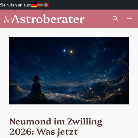
Zum
Deutschland
Österreich
Schweiz
Inhalt
M
springen
Neumond im Zwilling
2026: Was jetzt