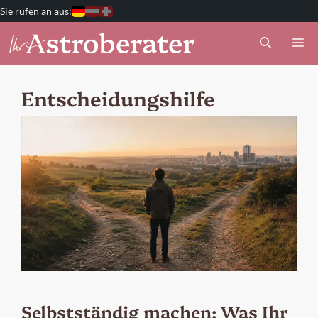
Zum
Deutschland
Österreich
Schweiz
Inhalt
M
springen
Entscheidungshilfe
Selbstständig machen: Was Ihr