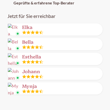
Geprüfte & erfahrene Top-Berater
Jetzt für Sie erreichbar
Elka
Leitung
Bella
frei
Leitung
Esthella
frei
Leitung
Johann
frei
Leitung
Mynja
frei
Leitung
frei