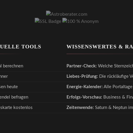
TUELLE TOOLS
WISSENSWERTES & R
l berechnen
Partner-Check:
Welche Sternzeic
hner
Liebes-Prüfung:
Die rückläufige 
en heute
Energie-Kalender:
Alle Portaltage
endel befragen
Erfolgs-Vorschau:
Business & Fina
eskarte kostenlos
Zeitenwende:
Saturn & Neptun im