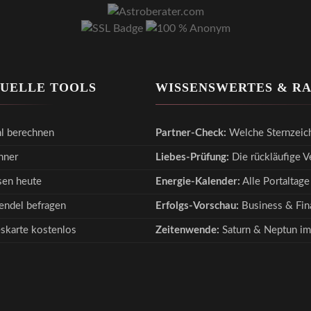
TUELLE TOOLS
WISSENSWERTES & R
l berechnen
Partner-Check:
Welche Sternzeic
hner
Liebes-Prüfung:
Die rückläufige 
en heute
Energie-Kalender:
Alle Portaltage
endel befragen
Erfolgs-Vorschau:
Business & Fina
eskarte kostenlos
Zeitenwende:
Saturn & Neptun im