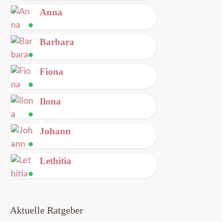
Leitung
Anna
frei
Leitung
Barbara
frei
Leitung
Fiona
frei
Leitung
Ilona
frei
Leitung
Johann
frei
Leitung
Lethitia
frei
Leitung
frei
Aktuelle Ratgeber