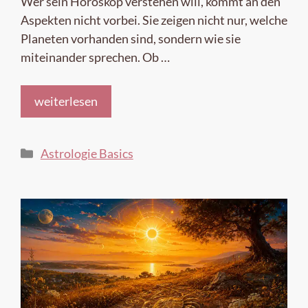
Wer sein Horoskop verstehen will, kommt an den
Aspekten nicht vorbei. Sie zeigen nicht nur, welche
Planeten vorhanden sind, sondern wie sie
miteinander sprechen. Ob …
weiterlesen
Kategorien
Astrologie Basics